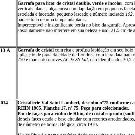
Garrafa para licor de cristal double, verde e incolor
, com 
verticais planas, alça curva com lapidação em pequenas faceta
estrelada e facetada, pequeno lascado e número incisado
102
,
não se trata de uma tampa adaptada.
Imperceptível e insignificante perda no bico da garrafa. Apres
absolutamente não interfere em sua beleza e uso; 21,5 cm de al
Garrafa de cristal
com rica e profusa lapidação em seu bojo 
013-A
aplicação de prata da cidade de Londres, com letra data para 
250 e marca do ourives
AC & SS Ltd
, não identificado; 30,5
014
Cristallerie Val Saint Lambert, desenho nº75 conform
RHIN 1905, Planche 17, nº 75.
Peça para colecionador.
Par de taças para vinho de Rhin, de cristal soprado (souffl
de seis faces ocada e base circular com recortes arredondado
de diâmetro de borda. Bélgica, circa 1910.