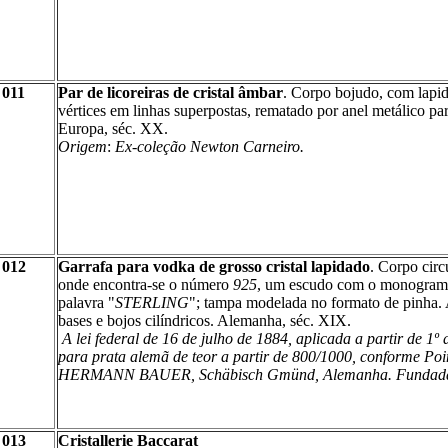
011
Par de licoreiras de cristal âmbar
. Corpo bojudo, com lapid
vértices em linhas superpostas, rematado por anel metálico pa
Europa, séc. XX.
Origem
:
Ex-coleção Newton Carneiro.
012
Garrafa para vodka de grosso cristal lapidado
. Corpo circ
onde encontra-se o número
925
, um escudo com o monogra
palavra "
STERLING
"; tampa modelada no formato de pinha. 
bases e bojos cilíndricos. Alemanha, séc. XIX.
A lei federal de 16 de julho de 1884, aplicada a partir de 1º
para prata alemã de teor a partir de 800/1000, conforme Poi
HERMANN BAUER, Schäbisch Gmünd, Alemanha.
Fundad
013
Cristallerie Baccarat