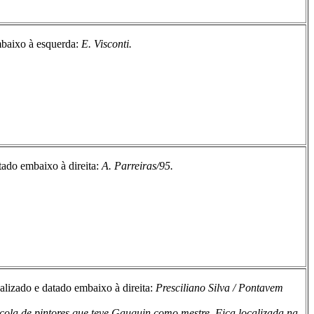
baixo à esquerda:
E. Visconti.
ado embaixo à direita:
A. Parreiras/95.
alizado e datado embaixo à direita:
Presciliano Silva / Pontavem
cola de pintores que teve Gauguin como mestre. Fica localizada na