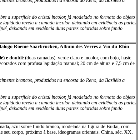
almente brancos, produzidos na encosta do Reno, da Basiléia a
obre a superfície do cristal incolor, já modelado no formato do objeto
ez lapidado revela a camada incolor, deixando em evidência as partes
riplé, deixando em evidência duas partes coloridas sobre fundo
catálogo Roeme Saarbrücken, Album des Verres a Vin du Rhin
é) e doublé (
duas camadas
), verde claro e incolor, com bojo, haste
 decorados com profusa lapidação manual; 20 cm de altura e 7,5 cm de
almente brancos, produzidos na encosta do Reno, da Basiléia a
obre a superfície do cristal incolor, já modelado no formato do objeto
ez lapidado revela a camada incolor, deixando em evidência as partes
riplé, deixando em evidência duas partes coloridas sobre fundo
mada, azul sobre fundo branco, modelada na figura de Budai, com
 de seu corpo, próximo à base, ideogramas orientais. China, séc. XX.