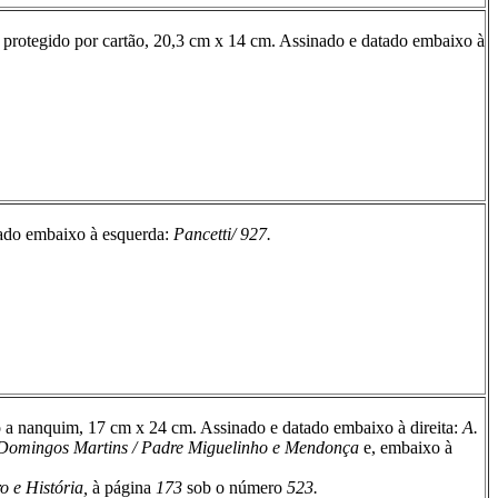
l protegido por cartão, 20,3 cm
x
14 cm. Assinado e datado embaixo à
ado embaixo à esquerda:
Pancetti/ 927.
 a nanquim, 17 cm
x
24 cm. Assinado e datado embaixo à direita:
A.
Domingos Martins / Padre Miguelinho e Mendonça
e, embaixo à
o e História,
à página
173
sob o número
523.