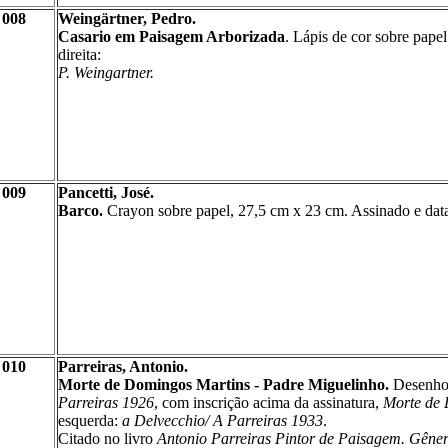
008
Weingärtner, Pedro.
Casario em Paisagem Arborizada
. Lápis de cor sobre pape
direita:
P. Weingartner.
009
Pancetti, José.
Barco.
Crayon sobre papel, 27,5 cm
x
23 cm. Assinado e dat
010
Parreiras, Antonio.
Morte de Domingos Martins - Padre Miguelinho.
Desenho
Parreiras 1926
, com inscrição acima da assinatura,
Morte de 
esquerda:
a Delvecchio/ A Parreiras 1933
.
Citado no livro
Antonio Parreiras Pintor de Paisagem. Gêner