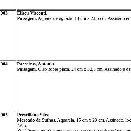
003
Eliseu Visconti.
Paisagem
. Aquarela e aguada, 14 cm
x
23,5 cm. Assinado em
004
Parreiras, Antonio.
Paisagem.
Óleo sobre placa, 24 cm
x
32,5 cm. Assinado e dat
005
Presciliano Silva.
Mercado de Suínos
. Aquarela, 15 cm
x
23 cm. Assinado, loc
1913.
Pont-Aven é uma pequena vila que deve sua notoriedade à es