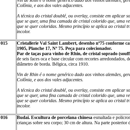
Vin de Rhin é o nome genérico dado aos vinhos alemães, ger
Colônia, e aos dos vales adjacentes.
A técnica do cristal doublé, ou overlay, consiste em aplicar s
que se quer, uma fina camada de cristal colorido que, uma v
que se quer coloridas. Mesmo princípio se aplica ao cristal t
incolor.
015
Cristallerie Val Saint Lambert, desenho nº75 conforme 
1905, Planche 17, Nº 75.
Peça para colecionador.
Par de taças para vinho de Rhin, de cristal soprado (souffl
de seis faces oca e base circular com recortes arredondados,
diâmetro de borda. Bélgica, circa 1910.
Vin de Rhin é o nome genérico dado aos vinhos alemães, ger
Colônia, e aos dos vales adjacentes.
A técnica do cristal doublé, ou overlay, consiste em aplicar s
que se quer, uma fina camada de cristal colorido que, uma v
que se quer coloridas. Mesmo princípio se aplica ao cristal t
incolor.
016
Budai. Escultura de porcelana chinesa
esmaltada e policro
crianças sobre seu corpo; 30 cm de altura. Na parte posterior