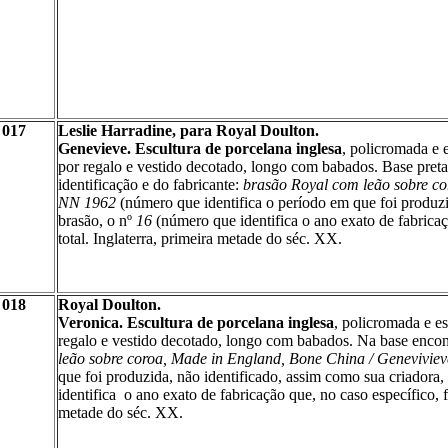
017
Leslie Harradine, para Royal Doulton.
Genevieve. Escultura de porcelana inglesa
, policromada e 
por regalo e vestido decotado, longo com babados. Base pret
identificação e do fabricante:
brasão Royal com leão sobre co
NN 1962
(número que identifica o período em que foi produzi
brasão, o nº
16
(número que identifica o ano exato de fabricaç
total. Inglaterra, primeira metade do séc. XX.
018
Royal Doulton.
Veronica. Escultura de porcelana inglesa
, policromada e e
regalo e vestido decotado, longo com babados. Na base encont
leão sobre coroa, Made in England, Bone China / Geneviviev
que foi produzida, não identificado, assim como sua criadora,
identifica
o ano exato de fabricação que, no caso específico, f
metade do séc. XX.