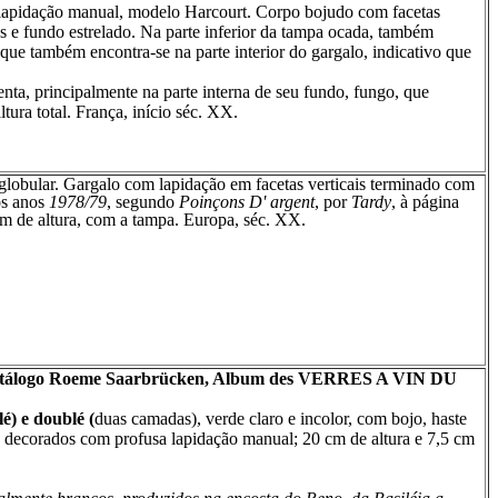
lapidação manual, modelo Harcourt. Corpo bojudo com facetas
s e fundo estrelado. Na parte inferior da tampa ocada, também
 que também
encontra-se
na parte interior do gargalo, indicativo que
enta, principalmente na parte interna de seu fundo, fungo, que
tura total. França, início séc. XX.
globular. Gargalo com lapidação em facetas verticais terminado com
os anos
1978/79
, segundo
Poinçons D' argent
, por
Tardy
, à página
 cm de altura, com a tampa. Europa, séc. XX.
e catálogo Roeme Saarbrücken, Album des VERRES A VIN DU
é) e doublé (
duas camadas
), verde claro e incolor, com bojo, haste
s, decorados com profusa lapidação manual; 20 cm de altura e 7,5 cm